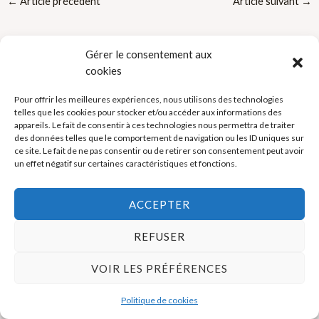
←
Article précédent
Article suivant
→
Gérer le consentement aux
cookies
Pour offrir les meilleures expériences, nous utilisons des technologies
telles que les cookies pour stocker et/ou accéder aux informations des
Politique de cookies (UE)
appareils. Le fait de consentir à ces technologies nous permettra de traiter
des données telles que le comportement de navigation ou les ID uniques sur
Mentions légales
ce site. Le fait de ne pas consentir ou de retirer son consentement peut avoir
un effet négatif sur certaines caractéristiques et fonctions.
Copyright © 2026 La Boutique des Formateurs - Outils et Supports
ACCEPTER
pour formateurs
REFUSER
VOIR LES PRÉFÉRENCES
Politique de cookies