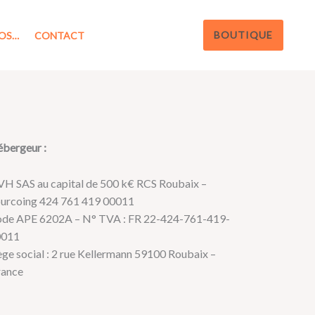
BOUTIQUE
OS…
CONTACT
bergeur
:
H SAS au capital de 500 k€ RCS Roubaix –
urcoing 424 761 419 00011
de APE 6202A –
N° TVA : FR 22-
424-
761-
419-
0011
ège social : 2 rue Kellermann 59100 Roubaix –
ance