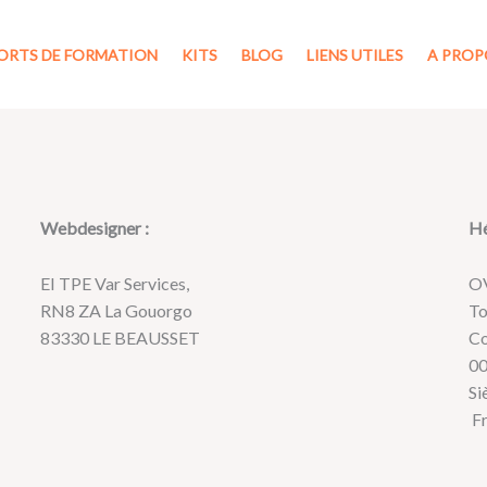
ORTS DE FORMATION
KITS
BLOG
LIENS UTILES
A PROP
Webdesigner
:
Hé
EI TPE Var Services,
OV
RN8 ZA La Gouorgo
To
83330 LE BEAUSSET
Co
0
Si
Fr