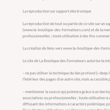
La reproduction sur support électronique
La reproduction de tout ou partie de ce site sur un su
(www.la-boutique-des-formateurs.com) et de la mention
professionnelles ; toute utilisation à des fins commerc
La création de liens vers www.la-boutique-des-for
Le site de La Boutique des Formateurs autorise la mis
–
ne pas utiliser la technique du lien profond (« deep li
l’intérieur des pages d’un autre site, mais accessible 
–
mentionner la source qui pointera grâce à un lien hyp
associatives ou professionnelles ; toute utilisation à
diffusant des informations à caractère polémique, po
Pour d’autres utilisations, veuillez nous consulter (C