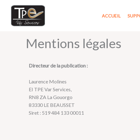
Aller
au
ACCUEIL
SUPP
contenu
Mentions légales
Directeur de la publication :
Laurence Molines
EI TPE Var Services,
RN8 ZA La Gouorgo
83330 LE BEAUSSET
Siret : 519 484 133 00011