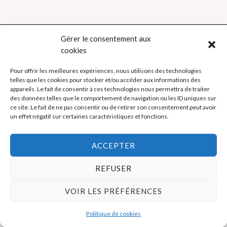
Gérer le consentement aux
cookies
Politique de cookies (UE)
Pour offrir les meilleures expériences, nous utilisons des technologies
telles que les cookies pour stocker et/ou accéder aux informations des
Mentions légales
appareils. Le fait de consentir à ces technologies nous permettra de traiter
des données telles que le comportement de navigation ou les ID uniques sur
ce site. Le fait de ne pas consentir ou de retirer son consentement peut avoir
un effet négatif sur certaines caractéristiques et fonctions.
Copyright © 2026 La Boutique des Formateurs - Outils et Supports
pour formateurs
ACCEPTER
REFUSER
VOIR LES PRÉFÉRENCES
Politique de cookies