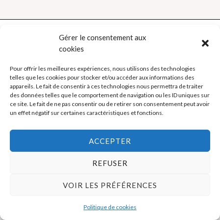
Gérer le consentement aux
cookies
Politique de cookies (UE)
Pour offrir les meilleures expériences, nous utilisons des technologies
telles que les cookies pour stocker et/ou accéder aux informations des
Mentions légales
appareils. Le fait de consentir à ces technologies nous permettra de traiter
des données telles que le comportement de navigation ou les ID uniques sur
ce site. Le fait de ne pas consentir ou de retirer son consentement peut avoir
Copyright © 2026 La Boutique des Formateurs - Outils et Supports
un effet négatif sur certaines caractéristiques et fonctions.
pour formateurs
ACCEPTER
REFUSER
VOIR LES PRÉFÉRENCES
Politique de cookies