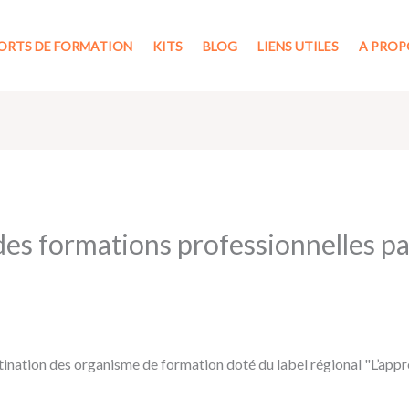
ORTS DE FORMATION
KITS
BLOG
LIENS UTILES
A PROP
des formations professionnelles p
stination des organisme de formation doté du label régional "L’app