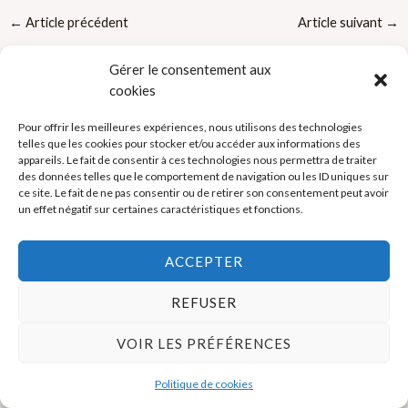
←
Article précédent
Article suivant
→
Gérer le consentement aux
cookies
Pour offrir les meilleures expériences, nous utilisons des technologies
telles que les cookies pour stocker et/ou accéder aux informations des
appareils. Le fait de consentir à ces technologies nous permettra de traiter
Politique de cookies (UE)
des données telles que le comportement de navigation ou les ID uniques sur
ce site. Le fait de ne pas consentir ou de retirer son consentement peut avoir
Mentions légales
un effet négatif sur certaines caractéristiques et fonctions.
ACCEPTER
Copyright © 2026 La Boutique des Formateurs - Outils et Supports
pour formateurs
REFUSER
VOIR LES PRÉFÉRENCES
Politique de cookies