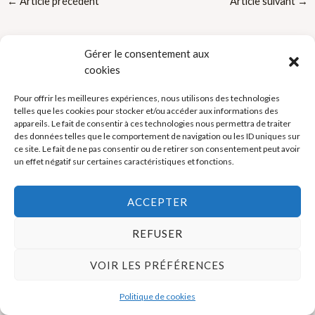
←
Article précédent
Article suivant
→
Gérer le consentement aux
cookies
Pour offrir les meilleures expériences, nous utilisons des technologies
telles que les cookies pour stocker et/ou accéder aux informations des
Politique de cookies (UE)
appareils. Le fait de consentir à ces technologies nous permettra de traiter
des données telles que le comportement de navigation ou les ID uniques sur
Mentions légales
ce site. Le fait de ne pas consentir ou de retirer son consentement peut avoir
un effet négatif sur certaines caractéristiques et fonctions.
Copyright © 2026 La Boutique des Formateurs - Outils et Supports
ACCEPTER
pour formateurs
REFUSER
VOIR LES PRÉFÉRENCES
Politique de cookies