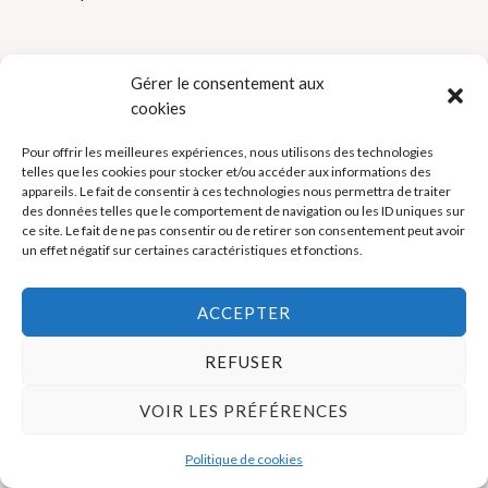
Gérer le consentement aux
cookies
Pour offrir les meilleures expériences, nous utilisons des technologies
Politique de cookies (UE)
telles que les cookies pour stocker et/ou accéder aux informations des
appareils. Le fait de consentir à ces technologies nous permettra de traiter
Mentions légales
des données telles que le comportement de navigation ou les ID uniques sur
ce site. Le fait de ne pas consentir ou de retirer son consentement peut avoir
un effet négatif sur certaines caractéristiques et fonctions.
Copyright © 2026 La Boutique des Formateurs - Outils et Supports
pour formateurs
ACCEPTER
REFUSER
VOIR LES PRÉFÉRENCES
Politique de cookies