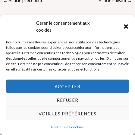
←
Article précédent
Article suivant
→
Gérer le consentement aux
cookies
Pour offrir les meilleures expériences, nous utilisons des technologies
telles que les cookies pour stocker et/ou accéder aux informations des
Politique de cookies (UE)
appareils. Le fait de consentir à ces technologies nous permettra de traiter
des données telles que le comportement de navigation ou les ID uniques sur
Mentions légales
ce site. Le fait de ne pas consentir ou de retirer son consentement peut avoir
un effet négatif sur certaines caractéristiques et fonctions.
Copyright © 2026 La Boutique des Formateurs - Outils et Supports
ACCEPTER
pour formateurs
REFUSER
VOIR LES PRÉFÉRENCES
Politique de cookies