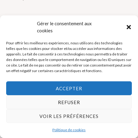
Gérer le consentement aux
cookies
Pour offrir les meilleures expériences, nous utilisons des technologies
Politique de cookies (UE)
telles que les cookies pour stocker et/ou accéder aux informations des
appareils. Le fait de consentir à ces technologies nous permettra de traiter
Mentions légales
des données telles que le comportement de navigation ou les ID uniques sur
ce site. Le fait de ne pas consentir ou de retirer son consentement peut avoir
un effet négatif sur certaines caractéristiques et fonctions.
Copyright © 2026 La Boutique des Formateurs - Outils et Supports
pour formateurs
ACCEPTER
REFUSER
VOIR LES PRÉFÉRENCES
Politique de cookies