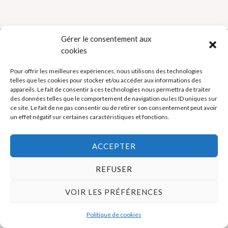
Gérer le consentement aux
cookies
Politique de cookies (UE)
Pour offrir les meilleures expériences, nous utilisons des technologies
telles que les cookies pour stocker et/ou accéder aux informations des
appareils. Le fait de consentir à ces technologies nous permettra de traiter
Mentions légales
des données telles que le comportement de navigation ou les ID uniques sur
ce site. Le fait de ne pas consentir ou de retirer son consentement peut avoir
un effet négatif sur certaines caractéristiques et fonctions.
Copyright © 2026 La Boutique des Formateurs - Outils et Supports
pour formateurs
ACCEPTER
REFUSER
VOIR LES PRÉFÉRENCES
Politique de cookies