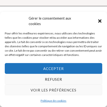
Gérer le consentement aux
cookies
Politique de cookies (UE)
Pour offrir les meilleures expériences, nous utilisons des technologies
Mentions légales
telles que les cookies pour stocker et/ou accéder aux informations des
appareils. Le fait de consentir à ces technologies nous permettra de traiter
des données telles que le comportement de navigation ou les ID uniques sur
ce site. Le fait de ne pas consentir ou de retirer son consentement peut avoir
Copyright © 2026 La Boutique des Formateurs - Outils et Supports
un effet négatif sur certaines caractéristiques et fonctions.
pour formateurs
ACCEPTER
REFUSER
VOIR LES PRÉFÉRENCES
Politique de cookies