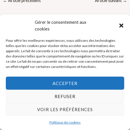
←
Article précédent
Article suivant
→
Gérer le consentement aux
cookies
Pour offrir les meilleures expériences, nous utilisons des technologies
telles que les cookies pour stocker et/ou accéder aux informations des
Politique de cookies (UE)
appareils. Le fait de consentir à ces technologies nous permettra de traiter
des données telles que le comportement de navigation ou les ID uniques sur
Mentions légales
ce site. Le fait de ne pas consentir ou de retirer son consentement peut avoir
un effet négatif sur certaines caractéristiques et fonctions.
Copyright © 2026 La Boutique des Formateurs - Outils et Supports
ACCEPTER
pour formateurs
REFUSER
VOIR LES PRÉFÉRENCES
Politique de cookies