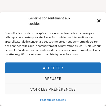
Gérer le consentement aux
cookies
Pour offrir les meilleures expériences, nous utilisons des technologies
Politique de cookies (UE)
telles que les cookies pour stocker et/ou accéder aux informations des
appareils. Le fait de consentir à ces technologies nous permettra de traiter
Mentions légales
des données telles que le comportement de navigation ou les ID uniques sur
ce site. Le fait de ne pas consentir ou de retirer son consentement peut avoir
un effet négatif sur certaines caractéristiques et fonctions.
Copyright © 2026 La Boutique des Formateurs - Outils et Supports
pour formateurs
ACCEPTER
REFUSER
VOIR LES PRÉFÉRENCES
Politique de cookies