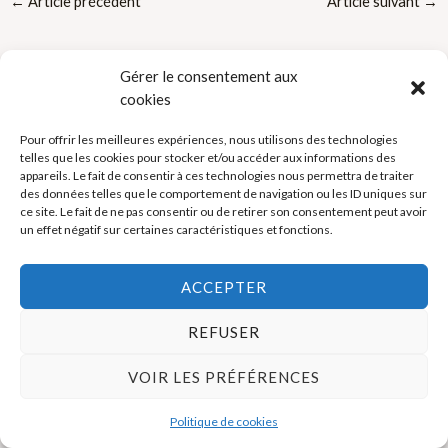
←
Article précédent
Article suivant
→
Gérer le consentement aux
cookies
Pour offrir les meilleures expériences, nous utilisons des technologies
telles que les cookies pour stocker et/ou accéder aux informations des
Politique de cookies (UE)
appareils. Le fait de consentir à ces technologies nous permettra de traiter
des données telles que le comportement de navigation ou les ID uniques sur
Mentions légales
ce site. Le fait de ne pas consentir ou de retirer son consentement peut avoir
un effet négatif sur certaines caractéristiques et fonctions.
Copyright © 2026 La Boutique des Formateurs - Outils et Supports
ACCEPTER
pour formateurs
REFUSER
VOIR LES PRÉFÉRENCES
Politique de cookies