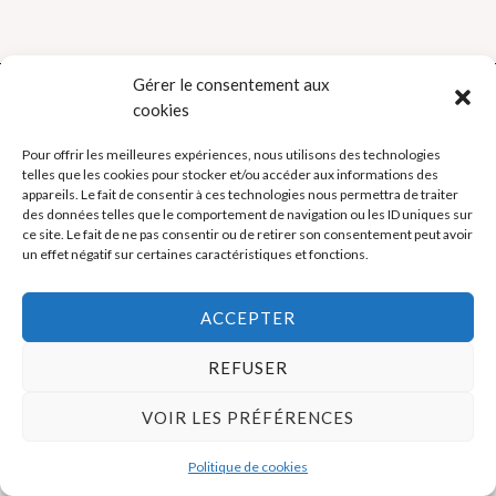
Gérer le consentement aux
cookies
Politique de cookies (UE)
Pour offrir les meilleures expériences, nous utilisons des technologies
telles que les cookies pour stocker et/ou accéder aux informations des
appareils. Le fait de consentir à ces technologies nous permettra de traiter
Mentions légales
des données telles que le comportement de navigation ou les ID uniques sur
ce site. Le fait de ne pas consentir ou de retirer son consentement peut avoir
un effet négatif sur certaines caractéristiques et fonctions.
Copyright © 2026 La Boutique des Formateurs - Outils et Supports
pour formateurs
ACCEPTER
REFUSER
VOIR LES PRÉFÉRENCES
Politique de cookies