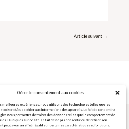
Article suivant
→
Gérer le consentement aux cookies
e des Formateurs - Outils et Supports pour formateurs
les meilleures expériences, nous utilisons des technologies telles que les
 stocker et/ou accéder aux informations des appareils. Le fait de consentir à
gies nous permettra de traiter des données telles que le comportement de
 les ID uniques sur ce site. Le fait de ne pas consentir ou de retirer son
 peut avoir un effet négatif sur certaines caractéristiques et fonctions.