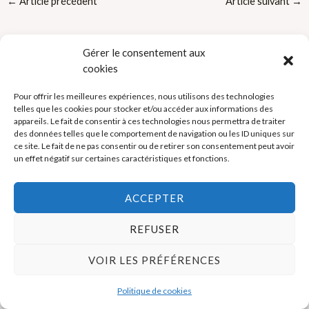
←
Article précédent
Article suivant
→
Gérer le consentement aux
cookies
Pour offrir les meilleures expériences, nous utilisons des technologies
telles que les cookies pour stocker et/ou accéder aux informations des
Politique de cookies (UE)
appareils. Le fait de consentir à ces technologies nous permettra de traiter
des données telles que le comportement de navigation ou les ID uniques sur
Mentions légales
ce site. Le fait de ne pas consentir ou de retirer son consentement peut avoir
un effet négatif sur certaines caractéristiques et fonctions.
Copyright © 2026 La Boutique des Formateurs - Outils et Supports
ACCEPTER
pour formateurs
REFUSER
VOIR LES PRÉFÉRENCES
Politique de cookies