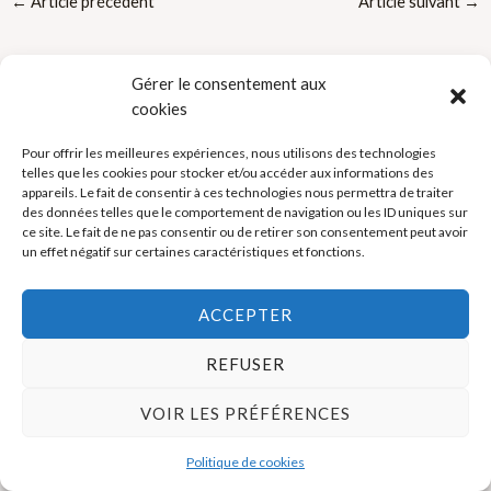
←
Article précédent
Article suivant
→
Gérer le consentement aux
cookies
Pour offrir les meilleures expériences, nous utilisons des technologies
telles que les cookies pour stocker et/ou accéder aux informations des
Politique de cookies (UE)
appareils. Le fait de consentir à ces technologies nous permettra de traiter
des données telles que le comportement de navigation ou les ID uniques sur
Mentions légales
ce site. Le fait de ne pas consentir ou de retirer son consentement peut avoir
un effet négatif sur certaines caractéristiques et fonctions.
Copyright © 2026 La Boutique des Formateurs - Outils et Supports
ACCEPTER
pour formateurs
REFUSER
VOIR LES PRÉFÉRENCES
Politique de cookies