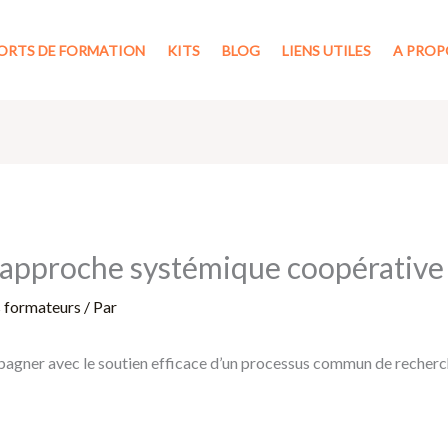
ORTS DE FORMATION
KITS
BLOG
LIENS UTILES
A PROP
’approche systémique coopérative
s formateurs
/ Par
gner avec le soutien efficace d’un processus commun de recherch