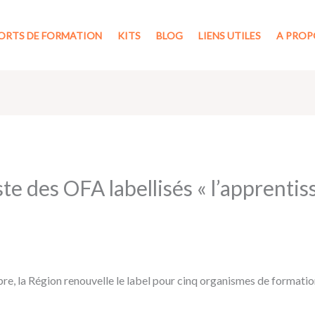
ORTS DE FORMATION
KITS
BLOG
LIENS UTILES
A PROP
iste des OFA labellisés « l’apprenti
e, la Région renouvelle le label pour cinq organismes de formation