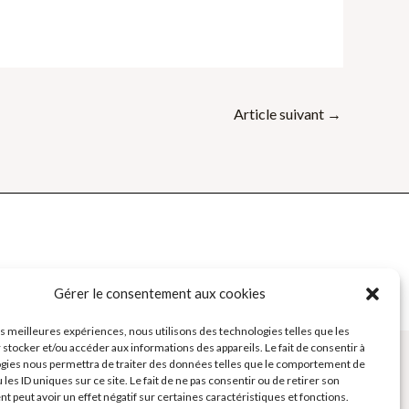
Article suivant
→
Gérer le consentement aux cookies
e des Formateurs - Outils et Supports pour formateurs
les meilleures expériences, nous utilisons des technologies telles que les
 stocker et/ou accéder aux informations des appareils. Le fait de consentir à
gies nous permettra de traiter des données telles que le comportement de
 les ID uniques sur ce site. Le fait de ne pas consentir ou de retirer son
 peut avoir un effet négatif sur certaines caractéristiques et fonctions.