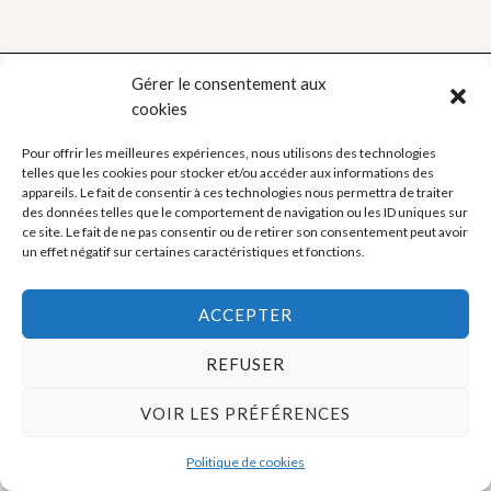
Gérer le consentement aux
cookies
Politique de cookies (UE)
Pour offrir les meilleures expériences, nous utilisons des technologies
telles que les cookies pour stocker et/ou accéder aux informations des
Mentions légales
appareils. Le fait de consentir à ces technologies nous permettra de traiter
des données telles que le comportement de navigation ou les ID uniques sur
ce site. Le fait de ne pas consentir ou de retirer son consentement peut avoir
un effet négatif sur certaines caractéristiques et fonctions.
Copyright © 2026 La Boutique des Formateurs - Outils et Supports
pour formateurs
ACCEPTER
REFUSER
VOIR LES PRÉFÉRENCES
Politique de cookies