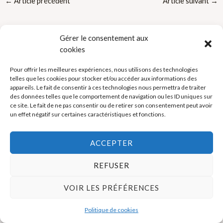
←
Article précédent
Article suivant
→
Gérer le consentement aux
cookies
Pour offrir les meilleures expériences, nous utilisons des technologies
telles que les cookies pour stocker et/ou accéder aux informations des
Politique de cookies (UE)
appareils. Le fait de consentir à ces technologies nous permettra de traiter
des données telles que le comportement de navigation ou les ID uniques sur
Mentions légales
ce site. Le fait de ne pas consentir ou de retirer son consentement peut avoir
un effet négatif sur certaines caractéristiques et fonctions.
Copyright © 2026 La Boutique des Formateurs - Outils et Supports
ACCEPTER
pour formateurs
REFUSER
VOIR LES PRÉFÉRENCES
Politique de cookies