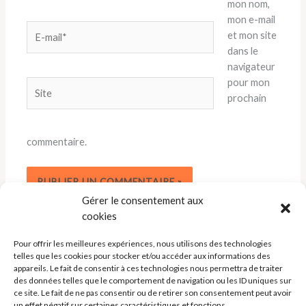
mon nom,
mon e-mail
E-
et mon site
mail*
dans le
navigateur
pour mon
Site
prochain
commentaire.
Gérer le consentement aux
cookies
Pour offrir les meilleures expériences, nous utilisons des technologies
telles que les cookies pour stocker et/ou accéder aux informations des
appareils. Le fait de consentir à ces technologies nous permettra de traiter
des données telles que le comportement de navigation ou les ID uniques sur
ce site. Le fait de ne pas consentir ou de retirer son consentement peut avoir
un effet négatif sur certaines caractéristiques et fonctions.