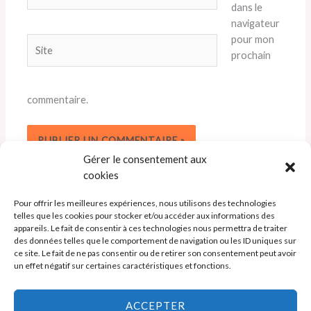
mail*
dans le
navigateur
pour mon
Site
prochain
commentaire.
Gérer le consentement aux
cookies
Pour offrir les meilleures expériences, nous utilisons des technologies
telles que les cookies pour stocker et/ou accéder aux informations des
appareils. Le fait de consentir à ces technologies nous permettra de traiter
des données telles que le comportement de navigation ou les ID uniques sur
ce site. Le fait de ne pas consentir ou de retirer son consentement peut avoir
un effet négatif sur certaines caractéristiques et fonctions.
Politique de cookies (UE)
ACCEPTER