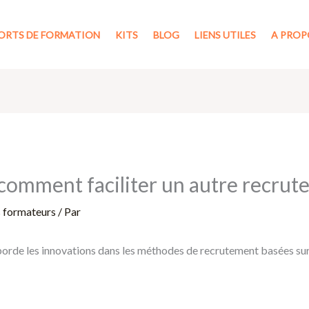
ORTS DE FORMATION
KITS
BLOG
LIENS UTILES
A PROP
 comment faciliter un autre recrut
s formateurs
/ Par
orde les innovations dans les méthodes de recrutement basées sur