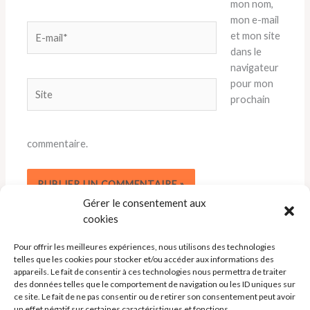
mon nom,
mon e-mail
E-
et mon site
mail*
dans le
navigateur
pour mon
Site
prochain
commentaire.
Gérer le consentement aux
cookies
Pour offrir les meilleures expériences, nous utilisons des technologies
telles que les cookies pour stocker et/ou accéder aux informations des
appareils. Le fait de consentir à ces technologies nous permettra de traiter
des données telles que le comportement de navigation ou les ID uniques sur
ce site. Le fait de ne pas consentir ou de retirer son consentement peut avoir
un effet négatif sur certaines caractéristiques et fonctions.