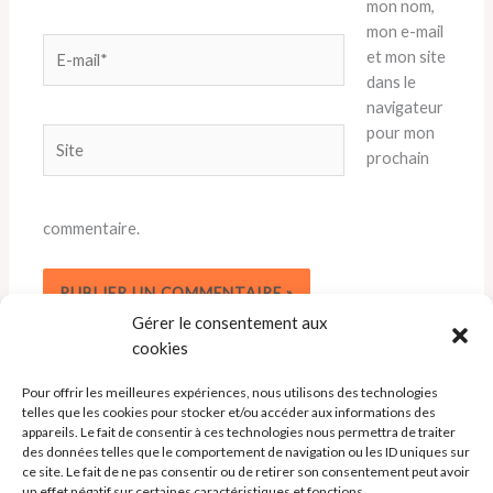
mon nom,
mon e-mail
E-
et mon site
mail*
dans le
navigateur
pour mon
Site
prochain
commentaire.
Gérer le consentement aux
cookies
Pour offrir les meilleures expériences, nous utilisons des technologies
telles que les cookies pour stocker et/ou accéder aux informations des
appareils. Le fait de consentir à ces technologies nous permettra de traiter
des données telles que le comportement de navigation ou les ID uniques sur
ce site. Le fait de ne pas consentir ou de retirer son consentement peut avoir
un effet négatif sur certaines caractéristiques et fonctions.