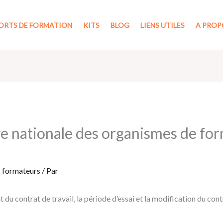
ORTS DE FORMATION
KITS
BLOG
LIENS UTILES
A PROP
ve nationale des organismes de fo
s formateurs
/ Par
du contrat de travail, la période d’essai et la modification du con