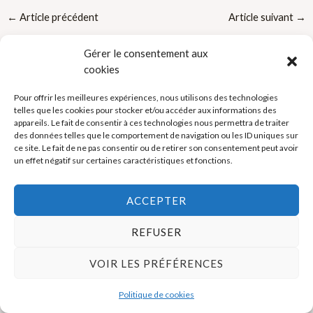
←
Article précédent
Article suivant
→
Gérer le consentement aux
cookies
Pour offrir les meilleures expériences, nous utilisons des technologies
telles que les cookies pour stocker et/ou accéder aux informations des
appareils. Le fait de consentir à ces technologies nous permettra de traiter
Politique de cookies (UE)
des données telles que le comportement de navigation ou les ID uniques sur
ce site. Le fait de ne pas consentir ou de retirer son consentement peut avoir
Mentions légales
un effet négatif sur certaines caractéristiques et fonctions.
ACCEPTER
Copyright © 2026 La Boutique des Formateurs - Outils et Supports
pour formateurs
REFUSER
VOIR LES PRÉFÉRENCES
Politique de cookies