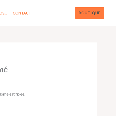
BOUTIQUE
OS…
CONTACT
ômé
lômé est fixée.