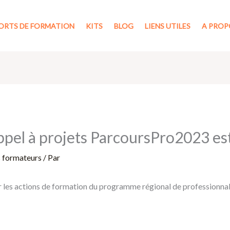
ORTS DE FORMATION
KITS
BLOG
LIENS UTILES
A PROP
pel à projets ParcoursPro2023 est
s formateurs
/ Par
r les actions de formation du programme régional de professionnal