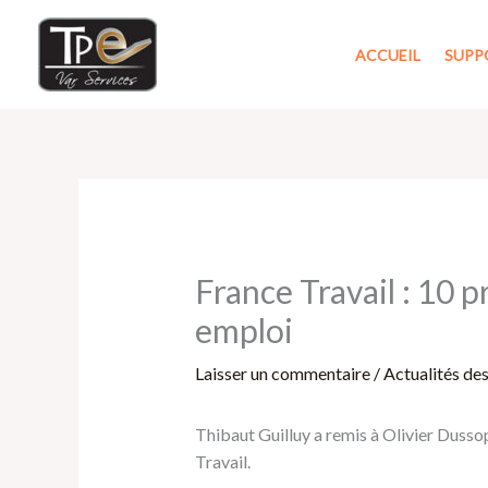
Aller
au
ACCUEIL
SUPP
contenu
France Travail : 10 p
emploi
Laisser un commentaire
/
Actualités de
Thibaut Guilluy a remis à Olivier Dussop
Travail.