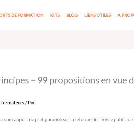
ORTS DE FORMATION
KITS
BLOG
LIENS UTILES
A PROP
rincipes – 99 propositions en vue de
s formateurs
/ Par
t son rapport de préfiguration sur la réforme du service public de l