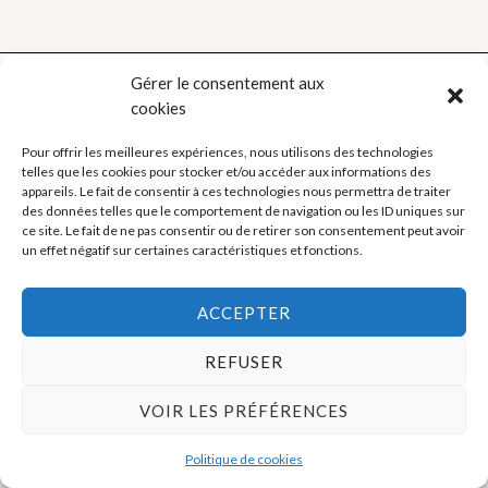
Gérer le consentement aux
cookies
Politique de cookies (UE)
Pour offrir les meilleures expériences, nous utilisons des technologies
telles que les cookies pour stocker et/ou accéder aux informations des
Mentions légales
appareils. Le fait de consentir à ces technologies nous permettra de traiter
des données telles que le comportement de navigation ou les ID uniques sur
ce site. Le fait de ne pas consentir ou de retirer son consentement peut avoir
un effet négatif sur certaines caractéristiques et fonctions.
Copyright © 2026 La Boutique des Formateurs - Outils et Supports
pour formateurs
ACCEPTER
REFUSER
VOIR LES PRÉFÉRENCES
Politique de cookies