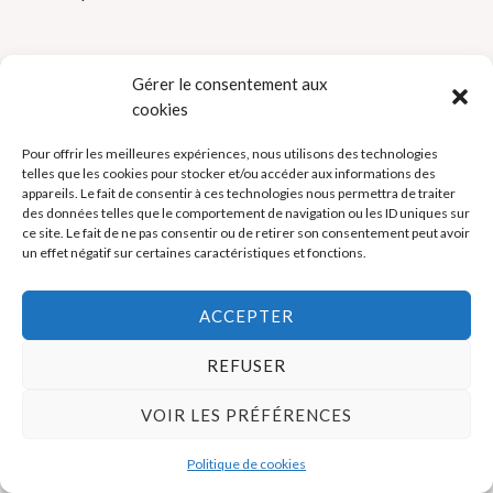
Gérer le consentement aux
cookies
Pour offrir les meilleures expériences, nous utilisons des technologies
Politique de cookies (UE)
telles que les cookies pour stocker et/ou accéder aux informations des
appareils. Le fait de consentir à ces technologies nous permettra de traiter
Mentions légales
des données telles que le comportement de navigation ou les ID uniques sur
ce site. Le fait de ne pas consentir ou de retirer son consentement peut avoir
un effet négatif sur certaines caractéristiques et fonctions.
Copyright © 2026 La Boutique des Formateurs - Outils et Supports
pour formateurs
ACCEPTER
REFUSER
VOIR LES PRÉFÉRENCES
Politique de cookies