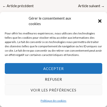
←
Article précédent
Article suivant
→
Gérer le consentement aux
cookies
Pour offrir les meilleures expériences, nous utilisons des technologies
telles que les cookies pour stocker et/ou accéder aux informations des
appareils. Le fait de consentir à ces technologies nous permettra de traiter
Politique de cookies (UE)
des données telles que le comportement de navigation ou les ID uniques sur
ce site. Le fait de ne pas consentir ou de retirer son consentement peut avoir
Mentions légales
un effet négatif sur certaines caractéristiques et fonctions.
ACCEPTER
Copyright © 2026 La Boutique des Formateurs - Outils et Supports
pour formateurs
REFUSER
VOIR LES PRÉFÉRENCES
Politique de cookies