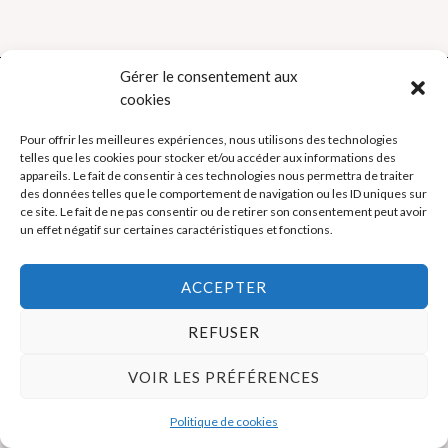
Gérer le consentement aux
cookies
Politique de cookies (UE)
Pour offrir les meilleures expériences, nous utilisons des technologies
telles que les cookies pour stocker et/ou accéder aux informations des
appareils. Le fait de consentir à ces technologies nous permettra de traiter
Mentions légales
des données telles que le comportement de navigation ou les ID uniques sur
ce site. Le fait de ne pas consentir ou de retirer son consentement peut avoir
un effet négatif sur certaines caractéristiques et fonctions.
Copyright © 2026 La Boutique des Formateurs - Outils et Supports
pour formateurs
ACCEPTER
REFUSER
VOIR LES PRÉFÉRENCES
Politique de cookies