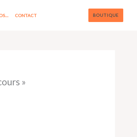
BOUTIQUE
OS…
CONTACT
cours »