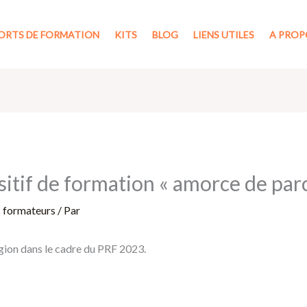
ORTS DE FORMATION
KITS
BLOG
LIENS UTILES
A PROP
itif de formation « amorce de par
s formateurs
/ Par
gion dans le cadre du PRF 2023.