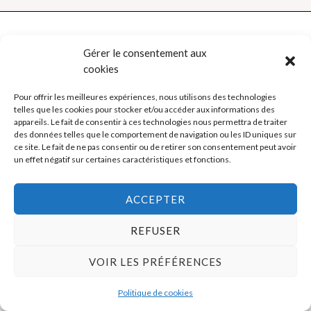
Gérer le consentement aux
Politique de cookies (UE)
cookies
Mentions légales
Pour offrir les meilleures expériences, nous utilisons des technologies
telles que les cookies pour stocker et/ou accéder aux informations des
appareils. Le fait de consentir à ces technologies nous permettra de traiter
des données telles que le comportement de navigation ou les ID uniques sur
Copyright © 2026 La Boutique des Formateurs - Outils et Supports
ce site. Le fait de ne pas consentir ou de retirer son consentement peut avoir
pour formateurs
un effet négatif sur certaines caractéristiques et fonctions.
ACCEPTER
REFUSER
VOIR LES PRÉFÉRENCES
Politique de cookies