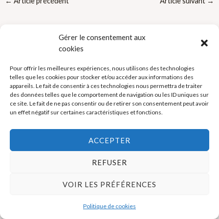
←
Article précédent
Article suivant
→
Gérer le consentement aux
cookies
Pour offrir les meilleures expériences, nous utilisons des technologies
telles que les cookies pour stocker et/ou accéder aux informations des
Politique de cookies (UE)
appareils. Le fait de consentir à ces technologies nous permettra de traiter
des données telles que le comportement de navigation ou les ID uniques sur
Mentions légales
ce site. Le fait de ne pas consentir ou de retirer son consentement peut avoir
un effet négatif sur certaines caractéristiques et fonctions.
Copyright © 2026 La Boutique des Formateurs - Outils et Supports
ACCEPTER
pour formateurs
REFUSER
VOIR LES PRÉFÉRENCES
Politique de cookies