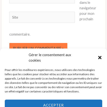
mail*
dans le
navigateur
pour mon
Site
prochain
commentaire.
Gérer le consentement aux
cookies
Pour offrir les meilleures expériences, nous utilisons des technologies
telles que les cookies pour stocker et/ou accéder aux informations des
appareils. Le fait de consentir à ces technologies nous permettra de traiter
des données telles que le comportement de navigation ou les ID uniques sur
ce site. Le fait de ne pas consentir ou de retirer son consentement peut avoir
un effet négatif sur certaines caractéristiques et fonctions.
Politique de cookies (UE)
ACCEPTER