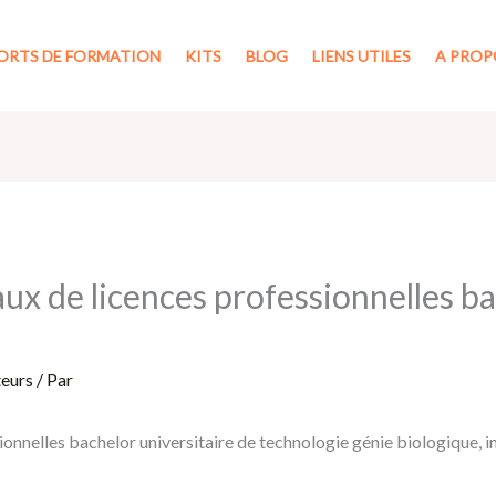
ORTS DE FORMATION
KITS
BLOG
LIENS UTILES
A PROP
x de licences professionnelles bac
teurs
/ Par
ionnelles bachelor universitaire de technologie génie biologique,