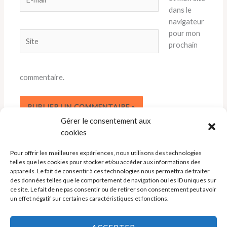
mail*
dans le
navigateur
pour mon
Site
prochain
commentaire.
Gérer le consentement aux
cookies
Pour offrir les meilleures expériences, nous utilisons des technologies
telles que les cookies pour stocker et/ou accéder aux informations des
appareils. Le fait de consentir à ces technologies nous permettra de traiter
des données telles que le comportement de navigation ou les ID uniques sur
ce site. Le fait de ne pas consentir ou de retirer son consentement peut avoir
un effet négatif sur certaines caractéristiques et fonctions.
Politique de cookies (UE)