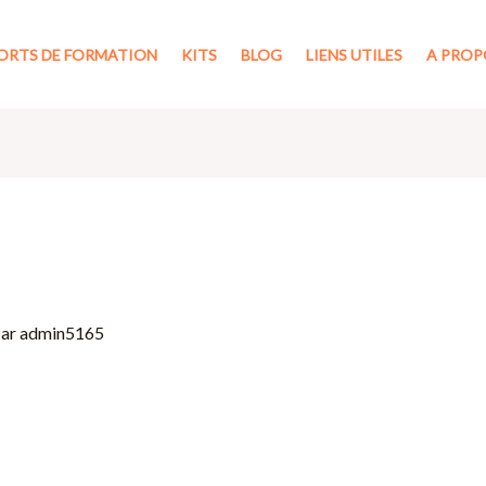
ORTS DE FORMATION
KITS
BLOG
LIENS UTILES
A PROP
Par
admin5165