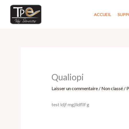
Aller
au
ACCUEIL
SUPP
contenu
Qualiopi
Laisser un commentaire
/
Non classé
/ 
test ldjf mgjlldfllf g