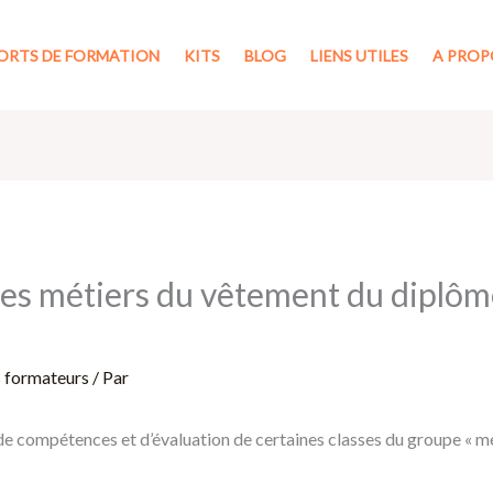
ORTS DE FORMATION
KITS
BLOG
LIENS UTILES
A PROP
ses métiers du vêtement du diplôm
s formateurs
/ Par
, de compétences et d’évaluation de certaines classes du groupe « 