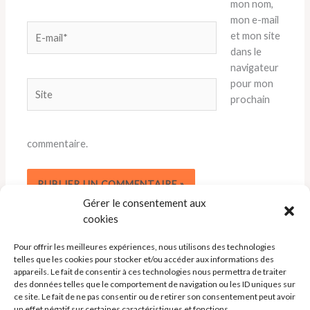
mon nom,
mon e-mail
E-
et mon site
mail*
dans le
navigateur
pour mon
Site
prochain
commentaire.
Gérer le consentement aux
cookies
Pour offrir les meilleures expériences, nous utilisons des technologies
telles que les cookies pour stocker et/ou accéder aux informations des
appareils. Le fait de consentir à ces technologies nous permettra de traiter
des données telles que le comportement de navigation ou les ID uniques sur
ce site. Le fait de ne pas consentir ou de retirer son consentement peut avoir
un effet négatif sur certaines caractéristiques et fonctions.