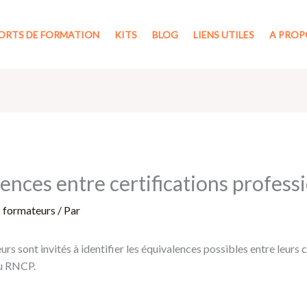
ORTS DE FORMATION
KITS
BLOG
LIENS UTILES
A PROP
ences entre certifications profess
s formateurs
/ Par
rs sont invités à identifier les équivalences possibles entre leurs c
du RNCP.