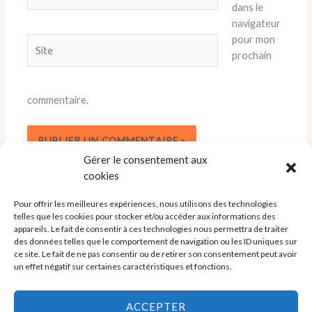
mail*
dans le
navigateur
pour mon
Site
prochain
commentaire.
Gérer le consentement aux
cookies
Pour offrir les meilleures expériences, nous utilisons des technologies
telles que les cookies pour stocker et/ou accéder aux informations des
appareils. Le fait de consentir à ces technologies nous permettra de traiter
des données telles que le comportement de navigation ou les ID uniques sur
ce site. Le fait de ne pas consentir ou de retirer son consentement peut avoir
un effet négatif sur certaines caractéristiques et fonctions.
Politique de cookies (UE)
ACCEPTER